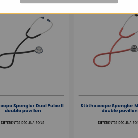
cope Spengler Dual Pulse II
Stéthoscope Spengler Ma
double pavillon
double pavillon
DIFFÉRENTES DÉCLINAISONS
DIFFÉRENTES DÉCLINAISO