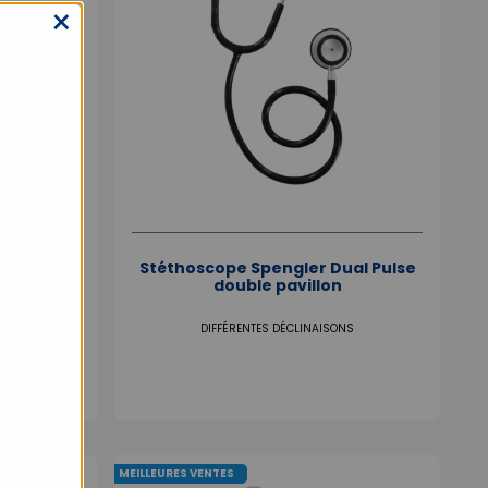
×
Magister
Stéthoscope Spengler Dual Pulse
illon
double pavillon
DIFFÉRENTES DÉCLINAISONS
MEILLEURES VENTES