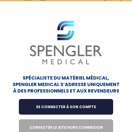
hoscope Spengler Cardio
Stethoscope Spengler 
stige II double pavillon
neonatal double pav
SPÉCIALISTE DU MATÉRIEL MÉDICAL,
bordeaux
SPENGLER MEDICAL S’ADRESSE UNIQUEMENT
506011
507219
À DES PROFESSIONNELS ET AUX REVENDEURS
SE CONNECTER À SON COMPTE
CONSULTER LE SITE HORS CONNEXION