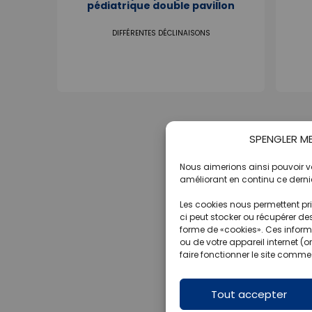
pédiatrique double pavillon
DIFFÉRENTES DÉCLINAISONS
SPENGLER MED
Nous aimerions ainsi pouvoir vou
améliorant en continu ce dernie
Les cookies nous permettent pri
ci peut stocker ou récupérer de
forme de «cookies». Ces informa
ou de votre appareil internet (o
faire fonctionner le site comme
Tout accepter