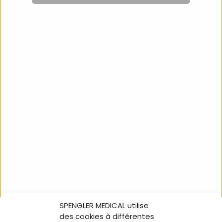
Cradle Doro
780X/730X/731X ECO
HDACCE136
SPENGLER MEDICAL utilise
NOUS SUIVRE
des cookies à différentes