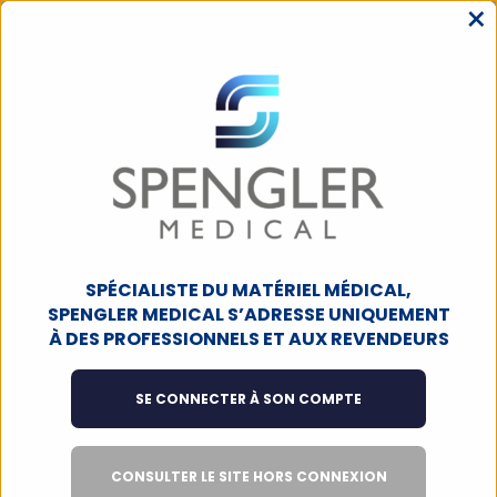
×
MENU
ACCUEIL
TÉLÉPHONIE ET ASSISTANCE
MOBILE COMPACT
Mobile Compact
Filtres
1
produit
SPÉCIALISTE DU MATÉRIEL MÉDICAL,
SPENGLER MEDICAL S’ADRESSE UNIQUEMENT
À DES PROFESSIONNELS ET AUX REVENDEURS
SUR COMMANDE
SE CONNECTER À SON COMPTE
CONSULTER LE SITE HORS CONNEXION