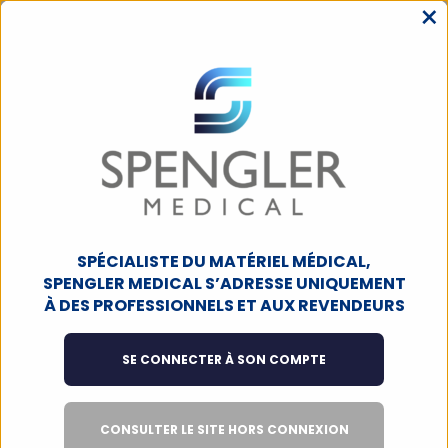
×
MENU
ACCUEIL
INSTRUMENTATION DE CHIRURGIE
INSTRUMENTATION
RÉUTILISABLE
SUTURE
Suture
SPÉCIALISTE DU MATÉRIEL MÉDICAL,
Filtres
6
produits
SPENGLER MEDICAL S’ADRESSE UNIQUEMENT
À DES PROFESSIONNELS ET AUX REVENDEURS
SUR COMMANDE
SUR COMMANDE
SE CONNECTER À SON COMPTE
CONSULTER LE SITE HORS CONNEXION