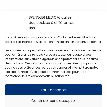
SPENGLER MEDICAL utilise
NOUS SUIVRE
des cookies à différentes
fins.
Nous aimerions ainsi pouvoir vous offrir la meilleure utilisation
possible de notre site web tout en améliorant en continu ce dernier.
100% in-store Holtex
Les cookies nous permettent principalement d'analyser l'audience
Nos catalogues
pour améliorer le site. Celui-ci peut stocker ou récupérer des
L’équipe commerciale
informations sur votre navigateur, principalement sous la forme
Devenir client – devenir fournisseur
de «cookies». Ces informations, qui pourraient être à propos de
vous, de vos préférences, ou de votre appareil internet (ordinateur,
tablette ou mobile), est principalement utilisée pour faire
Mentions légales
fonctionner le site comme vous le souhaitez.
Conditions générales de vente
Politique de confidentialité
Tout accepter
Contactez-nous
SAV
Continuer sans accepter
CONTACT