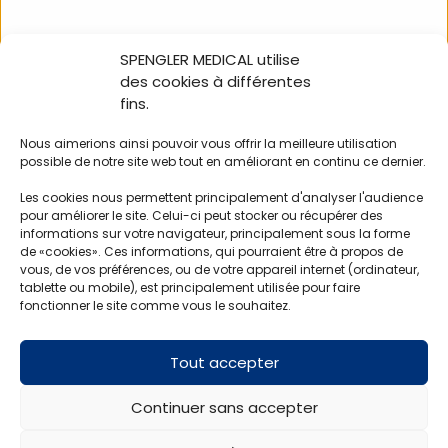
SPENGLER MEDICAL utilise
NOUS SUIVRE
des cookies à différentes
fins.
Nous aimerions ainsi pouvoir vous offrir la meilleure utilisation
possible de notre site web tout en améliorant en continu ce dernier.
100% in-store Holtex
Les cookies nous permettent principalement d'analyser l'audience
Nos catalogues
pour améliorer le site. Celui-ci peut stocker ou récupérer des
L’équipe commerciale
informations sur votre navigateur, principalement sous la forme
Devenir client – devenir fournisseur
de «cookies». Ces informations, qui pourraient être à propos de
vous, de vos préférences, ou de votre appareil internet (ordinateur,
tablette ou mobile), est principalement utilisée pour faire
Mentions légales
fonctionner le site comme vous le souhaitez.
Conditions générales de vente
Politique de confidentialité
Tout accepter
Contactez-nous
SAV
Continuer sans accepter
CONTACT