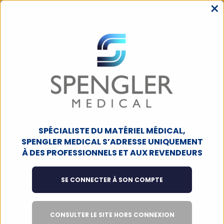
×
MENU
ACCUEIL
INSTRUMENTATION DE CHIRURGIE
INSTRUMENTATION
RÉUTILISABLE
O.R.L.
O.R.L.
SPÉCIALISTE DU MATÉRIEL MÉDICAL,
Filtres
91
produits
SPENGLER MEDICAL S’ADRESSE UNIQUEMENT
À DES PROFESSIONNELS ET AUX REVENDEURS
100% IN-STORE
SE CONNECTER À SON COMPTE
CONSULTER LE SITE HORS CONNEXION