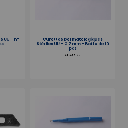
s UU – n°
Curettes Dermatologiques
cs
Stériles UU – Ø 7 mm – Boîte de 10
pcs
CPCURE05