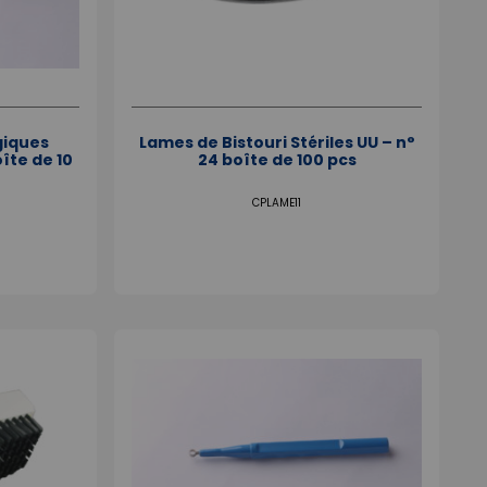
giques
Lames de Bistouri Stériles UU – n°
îte de 10
24 boîte de 100 pcs
CPLAME11