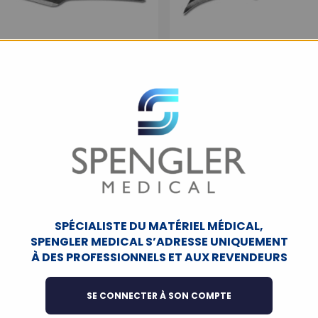
e Bistouri Stériles UU – n°
Lames de Bistouri Stérile
11 boîte de 100 pcs
12 boîte de 100 p
CPLAME02
CPLAME03
SPÉCIALISTE DU MATÉRIEL MÉDICAL,
SPENGLER MEDICAL S’ADRESSE UNIQUEMENT
À DES PROFESSIONNELS ET AUX REVENDEURS
SE CONNECTER À SON COMPTE