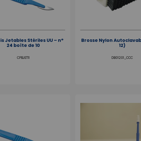
is Jetables Stériles UU – n°
Brosse Nylon Autoclavabl
24 boîte de 10
12)
CPBJET11
DB01201_CCC