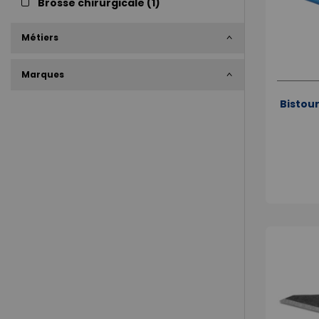
Brosse chirurgicale (
1
)
Métiers
Marques
Bistour