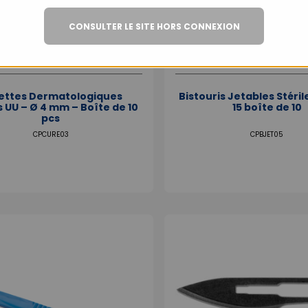
CONSULTER LE SITE HORS CONNEXION
ettes Dermatologiques
Bistouris Jetables Stéril
s UU – Ø 4 mm – Boîte de 10
15 boîte de 10
pcs
CPCURE03
CPBJET05