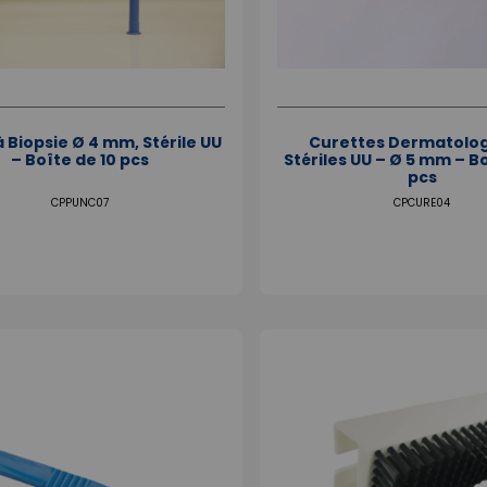
 Biopsie Ø 4 mm, Stérile UU
Curettes Dermatolo
– Boîte de 10 pcs
Stériles UU – Ø 5 mm – Bo
pcs
CPPUNC07
CPCURE04