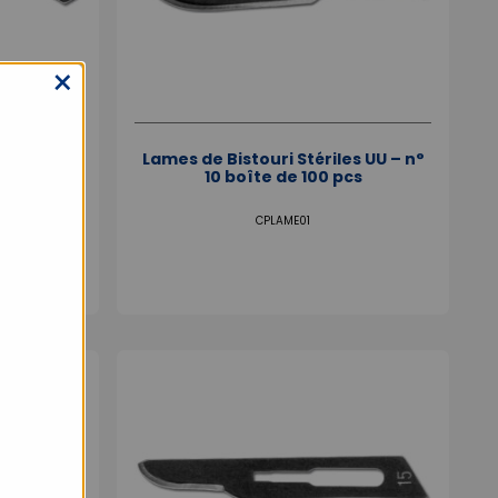
×
s UU – n°
Lames de Bistouri Stériles UU – n°
cs
10 boîte de 100 pcs
CPLAME01