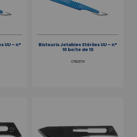
es UU – n°
Bistouris Jetables Stériles UU – n°
10 boîte de 10
CPBJET01