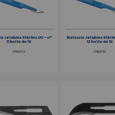
is Jetables Stériles UU – n°
Bistouris Jetables Stéril
11 boîte de 10
12 boîte de 10
CPBJET02
CPBJET03