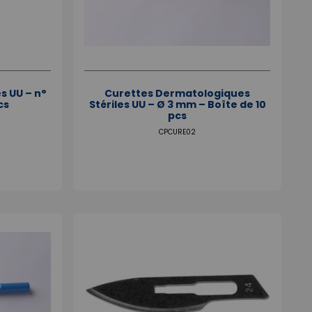
s UU – n°
Curettes Dermatologiques
cs
Stériles UU – Ø 3 mm – Boîte de 10
pcs
CPCURE02