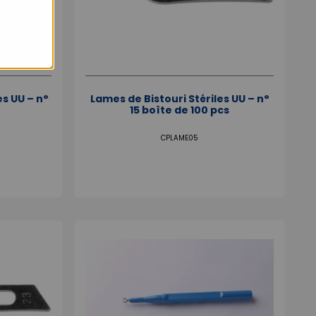
es UU – n°
Lames de Bistouri Stériles UU – n°
15 boîte de 100 pcs
CPLAME05