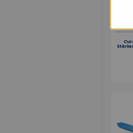
Cur
Stérile