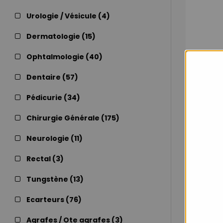
Urologie / Vésicule (
4
)
Dermatologie (
15
)
Ophtalmologie (
40
)
Dentaire (
57
)
Pédicurie (
34
)
Chirurgie Générale (
175
)
Neurologie (
11
)
Rectal (
3
)
Pince à
Tungstène (
13
)
Ecarteurs (
76
)
Agrafes / Ote agrafes (
3
)