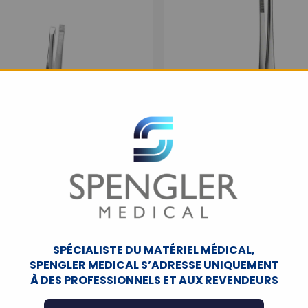
 Epiler Hunter, mors carrés,
Pince Dissection, S/G,
8 cm
SPÉCIALISTE DU MATÉRIEL MÉDICAL,
SPENGLER MEDICAL S’ADRESSE UNIQUEMENT
IP26408
IP26214
À DES PROFESSIONNELS ET AUX REVENDEURS