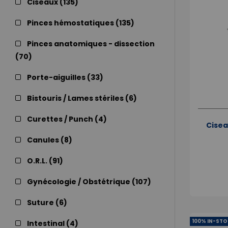
Ciseaux (
135
)
Pinces hémostatiques (
135
)
Pinces anatomiques - dissection
(
70
)
Porte-aiguilles (
33
)
Bistouris / Lames stériles (
6
)
Curettes / Punch (
4
)
Cisea
Canules (
8
)
O.R.L. (
91
)
Gynécologie / Obstétrique (
107
)
Suture (
6
)
100% IN-STO
Intestinal (
4
)