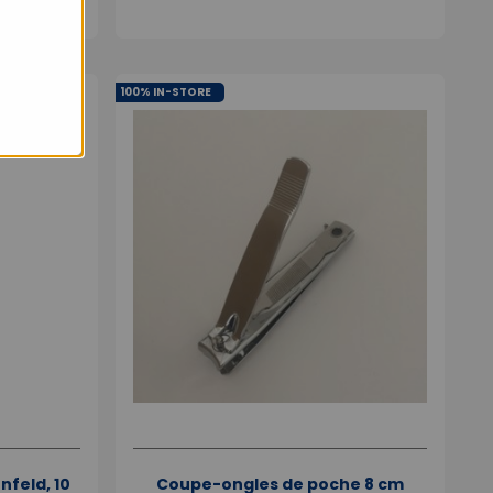
100% IN-STORE
nfeld, 10
Coupe-ongles de poche 8 cm