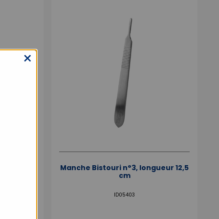
×
 14 cm
Manche Bistouri n°3, longueur 12,5
cm
ID05403