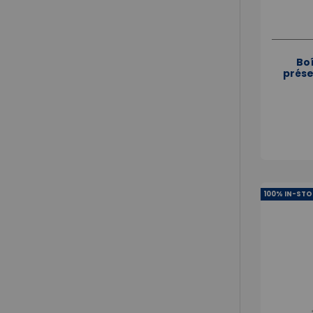
Boî
prése
100% IN-STO