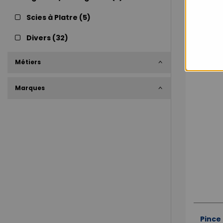
Scies à Platre (
5
)
Divers (
32
)
100% IN-STO
Métiers
Marques
Pince 