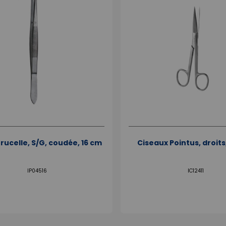
rucelle, S/G, coudée, 16 cm
Ciseaux Pointus, droits,
IP04516
IC12411