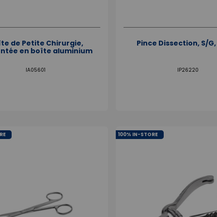
te de Petite Chirurgie,
Pince Dissection, S/G
ntée en boîte aluminium
IA05601
IP26220
RE
100% IN-STORE