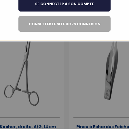
SE CONNECTER À SON COMPTE
CONSULTER LE SITE HORS CONNEXION
RE
100% IN-STORE
Kocher, droite, A/G, 14 cm
Pince à Echardes Feiche