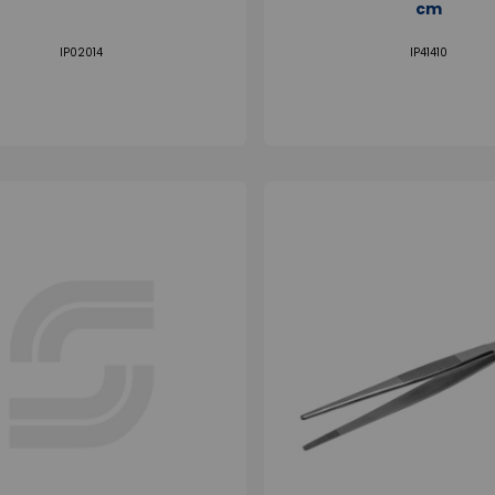
cm
IP02014
IP41410