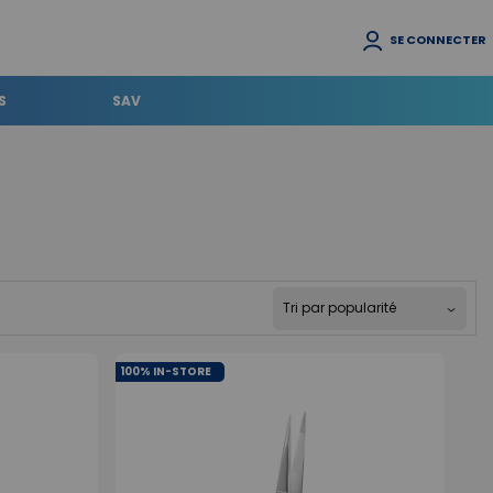
SE CONNECTER
S
SAV
100% IN-STORE