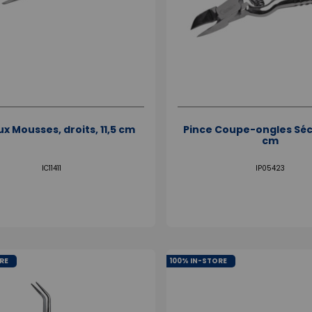
x Mousses, droits, 11,5 cm
Pince Coupe-ongles Séc
cm
IC11411
IP05423
RE
100% IN-STORE