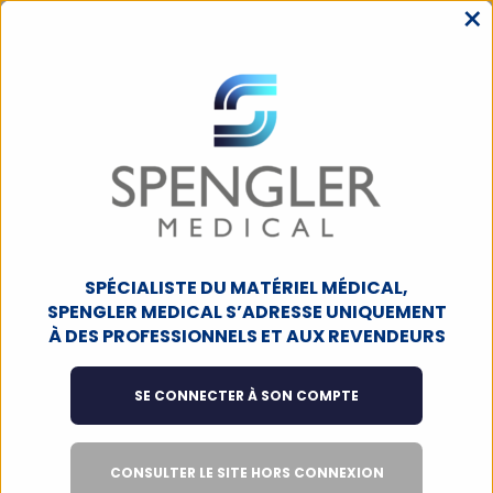
×
MENU
ACCUEIL
VÊTEMENTS MÉDICAUX
VÊTEMENTS PROFESSIONNELS
PANTALONS
Pantalons
SPÉCIALISTE DU MATÉRIEL MÉDICAL,
Filtres
5
produits
SPENGLER MEDICAL S’ADRESSE UNIQUEMENT
À DES PROFESSIONNELS ET AUX REVENDEURS
JUSQU’À FIN DE STOCK
JUSQU’À FIN DE STOCK
SE CONNECTER À SON COMPTE
CONSULTER LE SITE HORS CONNEXION