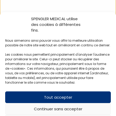
SPENGLER MEDICAL utilise
NOUS SUIVRE
des cookies à différentes
fins.
Nous aimerions ainsi pouvoir vous offrir la meilleure utilisation
possible de notre site web tout en améliorant en continu ce dernier.
100% in-store Holtex
Les cookies nous permettent principalement d'analyser l'audience
Nos catalogues
pour améliorer le site. Celui-ci peut stocker ou récupérer des
L’équipe commerciale
informations sur votre navigateur, principalement sous la forme
Devenir client – devenir fournisseur
de «cookies». Ces informations, qui pourraient être à propos de
vous, de vos préférences, ou de votre appareil internet (ordinateur,
tablette ou mobile), est principalement utilisée pour faire
Mentions légales
fonctionner le site comme vous le souhaitez.
Conditions générales de vente
Politique de confidentialité
Tout accepter
Contactez-nous
SAV
Continuer sans accepter
CONTACT