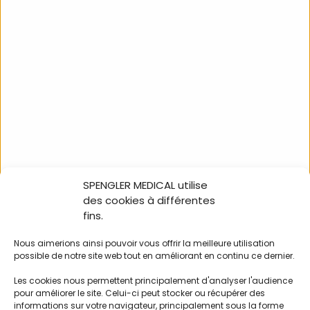
LIAN CLASSIC / coton
CLINIC® adulte (39-55cm)
DIFFÉRENTES DÉCLINAISONS
CM104S
SPENGLER MEDICAL utilise
NOUS SUIVRE
des cookies à différentes
fins.
Nous aimerions ainsi pouvoir vous offrir la meilleure utilisation
possible de notre site web tout en améliorant en continu ce dernier.
100% in-store Holtex
Les cookies nous permettent principalement d'analyser l'audience
Nos catalogues
pour améliorer le site. Celui-ci peut stocker ou récupérer des
L’équipe commerciale
informations sur votre navigateur, principalement sous la forme