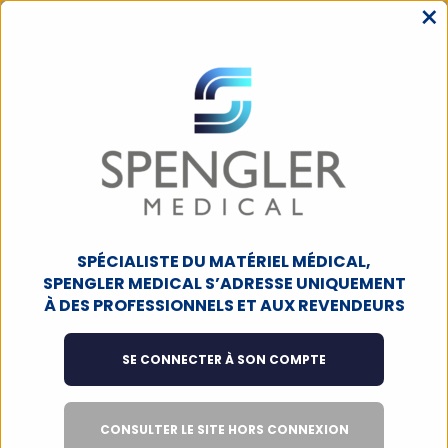
×
MENU
ACCUEIL
TENSION ARTÉRIELLE
TENSIOMÈTRES MÉCANIQUES
BRASSARDS POUR MANOPOIRES
Brassards pour Manopoires
SPÉCIALISTE DU MATÉRIEL MÉDICAL,
Filtres
16
produits
SPENGLER MEDICAL S’ADRESSE UNIQUEMENT
À DES PROFESSIONNELS ET AUX REVENDEURS
SE CONNECTER À SON COMPTE
CONSULTER LE SITE HORS CONNEXION