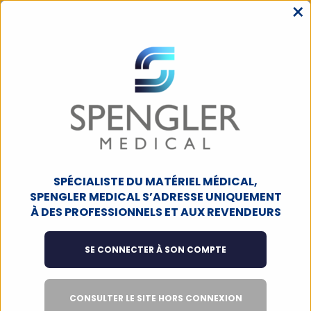
×
MENU
ACCUEIL
TENSION ARTÉRIELLE
TENSIOMÈTRES ÉLECTRONIQUES
ACCESSOIRES / PIECES DÉTACHÉES
Accessoires / pieces détachées
SPÉCIALISTE DU MATÉRIEL MÉDICAL,
Filtres
3
produits
SPENGLER MEDICAL S’ADRESSE UNIQUEMENT
À DES PROFESSIONNELS ET AUX REVENDEURS
SUR COMMANDE
SE CONNECTER À SON COMPTE
CONSULTER LE SITE HORS CONNEXION