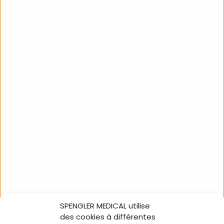
Panier pour socle à
roulettes de maxi+3
Spengler
522722
SPENGLER MEDICAL utilise
NOUS SUIVRE
des cookies à différentes