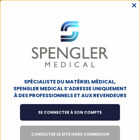
×
MENU
ACCUEIL
DIAGNOSTIC
CARDIOTOCOGRAPHES
Cardiotocographes
Filtres
17
produits
SPÉCIALISTE DU MATÉRIEL MÉDICAL,
SPENGLER MEDICAL S’ADRESSE UNIQUEMENT
À DES PROFESSIONNELS ET AUX REVENDEURS
PRODUIT À LA UNE
PRODUIT À LA UNE
SE CONNECTER À SON COMPTE
CONSULTER LE SITE HORS CONNEXION