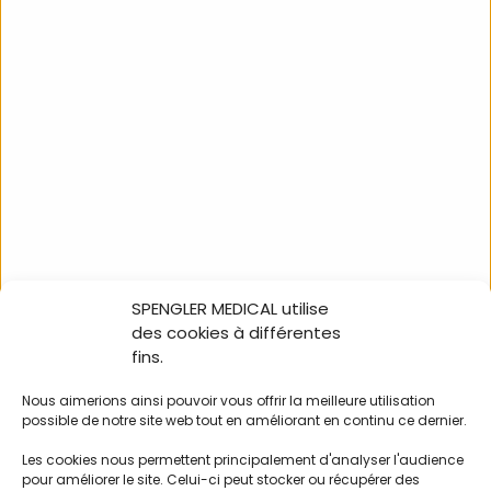
Capteur TOCO sans fil
pour CF3R COMEN
BCTOCO35
SPENGLER MEDICAL utilise
NOUS SUIVRE
des cookies à différentes
fins.
Nous aimerions ainsi pouvoir vous offrir la meilleure utilisation
possible de notre site web tout en améliorant en continu ce dernier.
100% in-store Holtex
Les cookies nous permettent principalement d'analyser l'audience
Nos catalogues
pour améliorer le site. Celui-ci peut stocker ou récupérer des
L’équipe commerciale