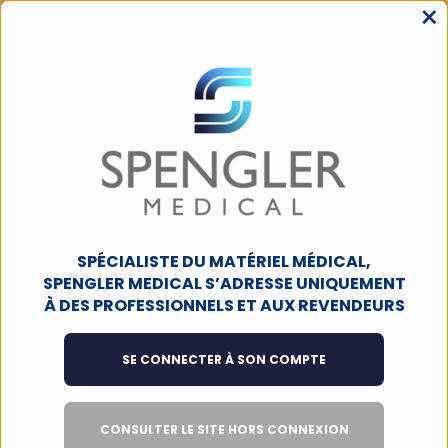
×
MENU
ACCUEIL
CONSOMMABLES
EXAMEN
COUVRE-SONDES
Couvre-sondes
Filtres
4
produits
SPÉCIALISTE DU MATÉRIEL MÉDICAL,
SPENGLER MEDICAL S’ADRESSE UNIQUEMENT
À DES PROFESSIONNELS ET AUX REVENDEURS
SE CONNECTER À SON COMPTE
CONSULTER LE SITE HORS CONNEXION