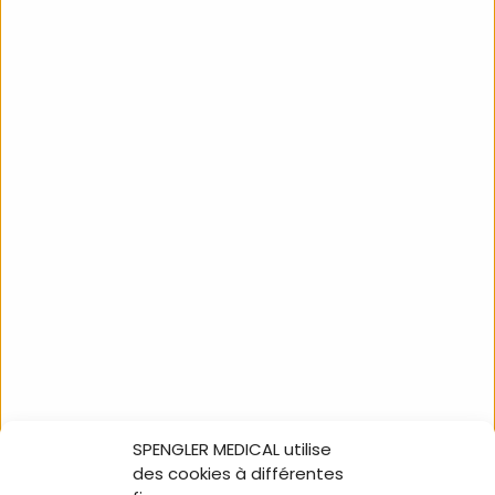
Couvre-thermomètre
Couvre-thermomètre
Tempasept, lubrifié, boîte
Tempasept, non lubrifié,
de 1000 p
boîte de 1000 p
CT40251
CT40252
SPENGLER MEDICAL utilise
NOUS SUIVRE
des cookies à différentes