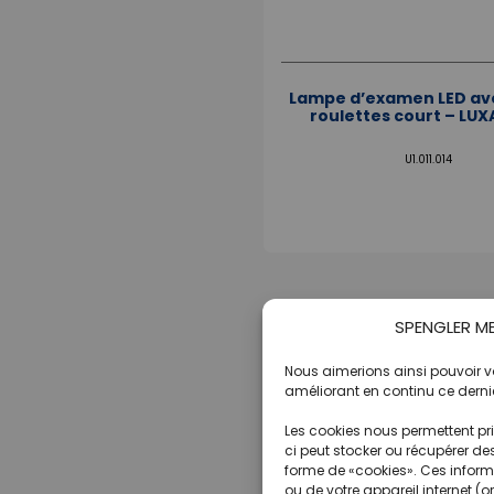
Lampe d’examen LED ave
roulettes court – LUX
U1.011.014
SPENGLER MED
Nous aimerions ainsi pouvoir vou
améliorant en continu ce dernie
Les cookies nous permettent pri
ci peut stocker ou récupérer de
forme de «cookies». Ces informa
ou de votre appareil internet (o