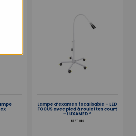
Lampe
Lampe d’examen focalisable – LED
tex
FOCUS avec pied à roulettes court
– LUXAMED ®
U1.311.014