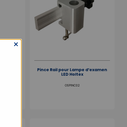
×
oltex LED
Pince Rail pour Lampe d’examen
LED Holtex
OSPINC02