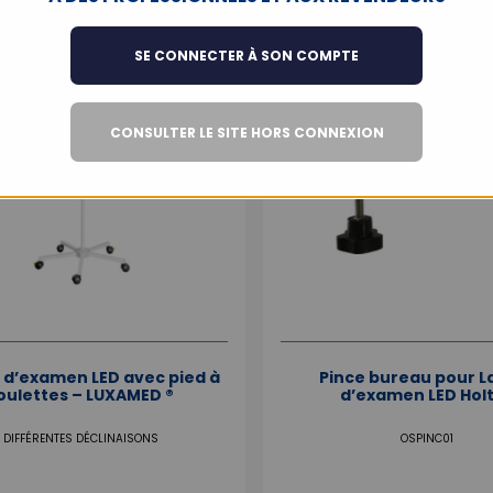
SE CONNECTER À SON COMPTE
CONSULTER LE SITE HORS CONNEXION
d’examen LED avec pied à
Pince bureau pour 
oulettes – LUXAMED ®
d’examen LED Hol
DIFFÉRENTES DÉCLINAISONS
OSPINC01