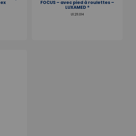
tex
FOCUS – avec pied à roulettes –
LUXAMED ®
U1.211.014