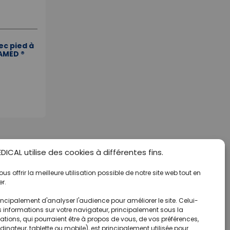
c pied à
AMED ®
ICAL utilise des cookies à différentes fins.
s offrir la meilleure utilisation possible de notre site web tout en
r.
ncipalement d'analyser l'audience pour améliorer le site. Celui-
s informations sur votre navigateur, principalement sous la
tions, qui pourraient être à propos de vous, de vos préférences,
rdinateur, tablette ou mobile), est principalement utilisée pour