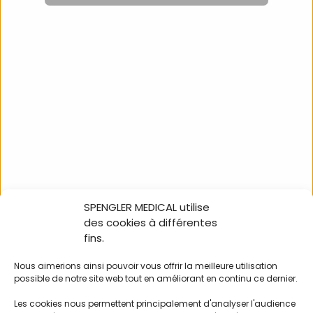
Lancettes Spengler ultra
fine 0,32mm 30G (lot de
200)
745013
SPENGLER MEDICAL utilise
NOUS SUIVRE
des cookies à différentes
fins.
Nous aimerions ainsi pouvoir vous offrir la meilleure utilisation
possible de notre site web tout en améliorant en continu ce dernier.
100% in-store Holtex
Les cookies nous permettent principalement d'analyser l'audience
Nos catalogues