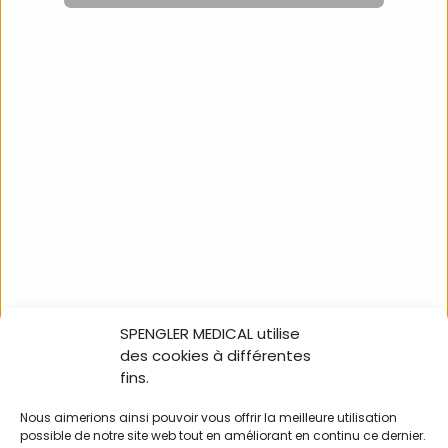
Poubelle à pédale Holtex,
20 litres, inox
OSA0101
SPENGLER MEDICAL utilise
NOUS SUIVRE
des cookies à différentes
fins.
Nous aimerions ainsi pouvoir vous offrir la meilleure utilisation
possible de notre site web tout en améliorant en continu ce dernier.
100% in-store Holtex