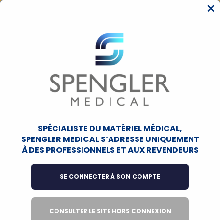
×
MENU
ACCUEIL
MOBILIER MÉDICAL
POUBELLE À PÉDALE
Poubelle à pédale
Filtres
1
produit
SPÉCIALISTE DU MATÉRIEL MÉDICAL,
SPENGLER MEDICAL S’ADRESSE UNIQUEMENT
À DES PROFESSIONNELS ET AUX REVENDEURS
SE CONNECTER À SON COMPTE
CONSULTER LE SITE HORS CONNEXION