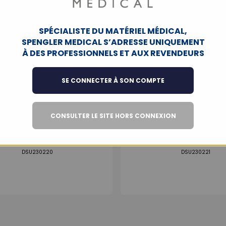
SPÉCIALISTE DU MATÉRIEL MÉDICAL,
SPENGLER MEDICAL S’ADRESSE UNIQUEMENT
À DES PROFESSIONNELS ET AUX REVENDEURS
SE CONNECTER À SON COMPTE
CONSULTER LE SITE HORS CONNEXION
 SUNTECH Oscar 2 M250 –
MAPA SUNTECH Oscar 2
r tensionnel avec logiciel
Holter tensionnel avec lo
SphygmoCor
DSU230220
DSU230221