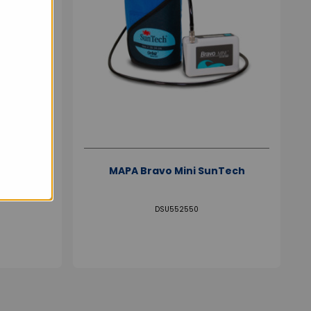
 M250 –
MAPA Bravo Mini SunTech
giciel et
DSU552550