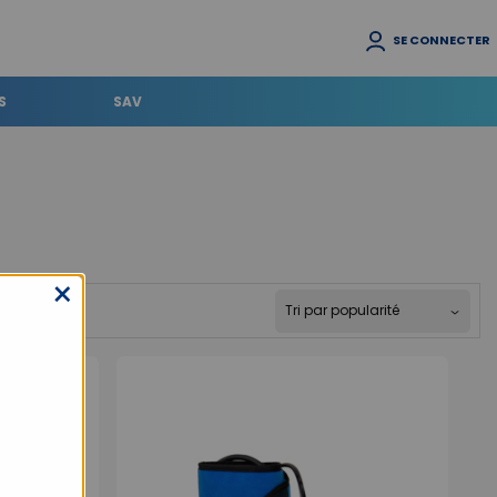
SE CONNECTER
S
SAV
×