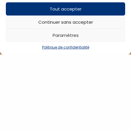
Tout accepter
Continuer sans accepter
Paramètres
Politique de confidentialité
Moniteur Suntech
CAPTEUR SPO2 NELCOR
CT50 PNI+SPO2 Nellcor
COMPATIBLE RIGIDE
Oxymax+imprimante
ADULTE POUR SUNTECH
247 / CT40
DSU222202
DSU250900