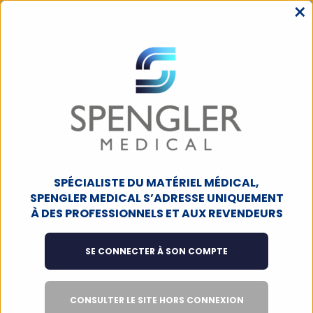
×
MENU
ACCUEIL
DIAGNOSTIC
STATIONS - MONITEURS
ACCESSOIRES /
PIÈCES DÉTACHÉES
Le Socle à roulettes Français pour
NC3
SPÉCIALISTE DU MATÉRIEL MÉDICAL,
SPENGLER MEDICAL S’ADRESSE UNIQUEMENT
À DES PROFESSIONNELS ET AUX REVENDEURS
PRODUIT À LA UNE
SE CONNECTER À SON COMPTE
CONSULTER LE SITE HORS CONNEXION