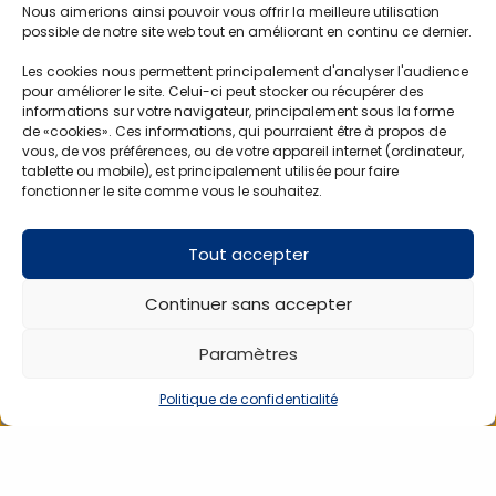
Nous aimerions ainsi pouvoir vous offrir la meilleure utilisation
Téléchargements Images
possible de notre site web tout en améliorant en continu ce dernier.
Les cookies nous permettent principalement d'analyser l'audience
pour améliorer le site. Celui-ci peut stocker ou récupérer des
Vidéos
informations sur votre navigateur, principalement sous la forme
de «cookies». Ces informations, qui pourraient être à propos de
vous, de vos préférences, ou de votre appareil internet (ordinateur,
tablette ou mobile), est principalement utilisée pour faire
fonctionner le site comme vous le souhaitez.
Meilleures ventes
Tout accepter
MEILLEURES VENTES
SUR COMMANDE
S
Continuer sans accepter
Paramètres
Politique de confidentialité