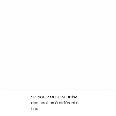
THDWATC01RC
Référence
Description
Caractéristiques
SPENGLER MEDICAL utilise
des cookies à différentes
Téléchargements
fins.