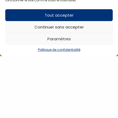
fonctionner le site comme vous le souhaitez.
Tout accepter
Vos clients aimeront aussi
Continuer sans accepter
PRODUIT À LA UNE
Paramètres
Politique de confidentialité
Oxymètre de pouls
Spengler OXYFROG
221056