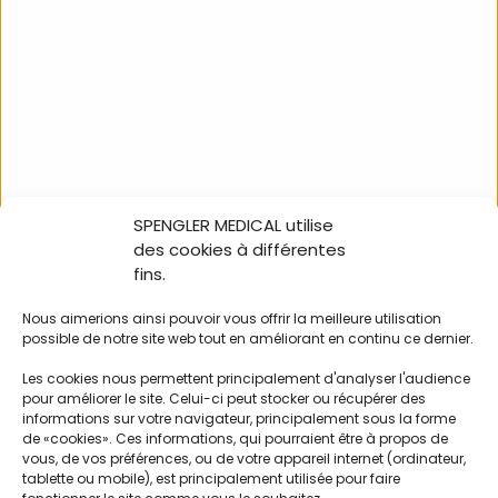
SUR COMMANDE
S
SPENGLER MEDICAL utilise
des cookies à différentes
fins.
Bague antifroid verte
Paire d’embouts
pour Pulse II
auricu Spengler noirs
p
Nous aimerions ainsi pouvoir vous offrir la meilleure utilisation
pédiatrique Spengler
standards pour Pulse
p
possible de notre site web tout en améliorant en continu ce dernier.
II, Magist
Les cookies nous permettent principalement d'analyser l'audience
pour améliorer le site. Celui-ci peut stocker ou récupérer des
507983
506900
informations sur votre navigateur, principalement sous la forme
de «cookies». Ces informations, qui pourraient être à propos de
vous, de vos préférences, ou de votre appareil internet (ordinateur,
tablette ou mobile), est principalement utilisée pour faire