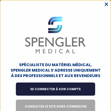
×
MENU
ACCUEIL
DIAGNOSTIC
STÉTHOSCOPES
STÉTHO. SIMPLE PAVILLON
Stéthoscope Spengler Pulse II
simple pavillon pédiatrique
SPÉCIALISTE DU MATÉRIEL MÉDICAL,
SPENGLER MEDICAL S’ADRESSE UNIQUEMENT
MEILLEURES VENTES
À DES PROFESSIONNELS ET AUX REVENDEURS
SE CONNECTER À SON COMPTE
CONSULTER LE SITE HORS CONNEXION