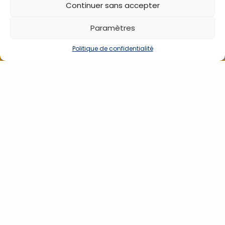
Continuer sans accepter
MEILLEURES VENTES
Paramètres
Politique de confidentialité
Brancard pliant en 4
Brancard pliant en 2
sur la longueur et la
dans sa longueur,
largeur, avec housse,
orange
orange
SBRAN08_O
SBRAN09_O