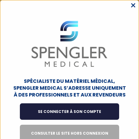
×
MENU
ACCUEIL
URGENCES ET OXYGÈNE
MATERIEL D'INTERVENTION
BRANCARDS / CIVIÈRES
Brancard catastrophe avec
têtière et roulettes, bleu
SPÉCIALISTE DU MATÉRIEL MÉDICAL,
SPENGLER MEDICAL S’ADRESSE UNIQUEMENT
À DES PROFESSIONNELS ET AUX REVENDEURS
SE CONNECTER À SON COMPTE
CONSULTER LE SITE HORS CONNEXION