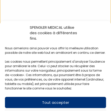
SPENGLER MEDICAL utilise
des cookies à différentes
fins.
Couverture de survie
Coussin Compressif
220 x 140 cm (unité)
Biosynex-10×10 cm x
t
Nous aimerions ainsi pouvoir vous offrir la meilleure utilisation
80 cm
possible de notre site web tout en améliorant en continu ce dernier.
Les cookies nous permettent principalement d'analyser l'audience
SCOUV03
SPSECU86
pour améliorer le site. Celui-ci peut stocker ou récupérer des
informations sur votre navigateur, principalement sous la forme
de «cookies». Ces informations, qui pourraient être à propos de
vous, de vos préférences, ou de votre appareil internet (ordinateur,
tablette ou mobile), est principalement utilisée pour faire
fonctionner le site comme vous le souhaitez.
Tout accepter
Vos clients aimeront aussi