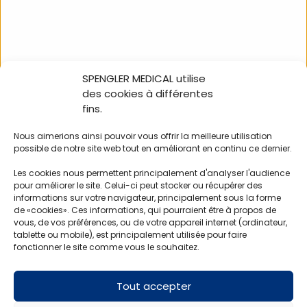
SPENGLER MEDICAL utilise
des cookies à différentes
Couverture de survie
Coussin Compressif
220 x 140 cm (unité)
Biosynex-10×10 cm x
fins.
80 cm
Nous aimerions ainsi pouvoir vous offrir la meilleure utilisation
possible de notre site web tout en améliorant en continu ce dernier.
SCOUV03
SPSECU86
Les cookies nous permettent principalement d'analyser l'audience
pour améliorer le site. Celui-ci peut stocker ou récupérer des
informations sur votre navigateur, principalement sous la forme
de «cookies». Ces informations, qui pourraient être à propos de
vous, de vos préférences, ou de votre appareil internet (ordinateur,
tablette ou mobile), est principalement utilisée pour faire
fonctionner le site comme vous le souhaitez.
Vos clients aimeront aussi
Tout accepter