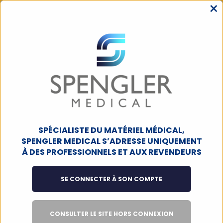
×
MENU
ACCUEIL
CARDIOLOGIE
ECG
ECG
CARDIOMATE EVI 10'' Tablette ECG
SPENGLER (avec base imprimante)
SPÉCIALISTE DU MATÉRIEL MÉDICAL,
SPENGLER MEDICAL S’ADRESSE UNIQUEMENT
PRODUIT À LA UNE
À DES PROFESSIONNELS ET AUX REVENDEURS
SE CONNECTER À SON COMPTE
CONSULTER LE SITE HORS CONNEXION