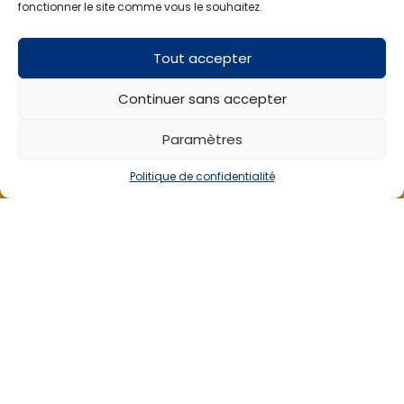
fonctionner le site comme vous le souhaitez.
Tout accepter
Vos clients aimeront aussi
Continuer sans accepter
PR
Paramètres
Politique de confidentialité
CARDIOMATE EVI 7 »
Stéthoscope Spengler
S
tablette ECG
Cardio Prestige II
SPENGLER
simple pavillon
260050
506010