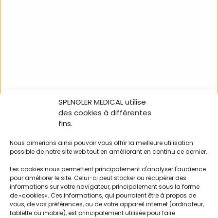
SPENGLER MEDICAL utilise
des cookies à différentes
fins.
Rouleau de papier
CARDIOMATE EVI 7 »
CARDIOMATE EVI 10 »
tablette ECG
Nous aimerions ainsi pouvoir vous offrir la meilleure utilisation
SPENGLER
SPENGLER
possible de notre site web tout en améliorant en continu ce dernier.
Les cookies nous permettent principalement d'analyser l'audience
260061
260050
pour améliorer le site. Celui-ci peut stocker ou récupérer des
informations sur votre navigateur, principalement sous la forme
de «cookies». Ces informations, qui pourraient être à propos de
vous, de vos préférences, ou de votre appareil internet (ordinateur,
tablette ou mobile), est principalement utilisée pour faire