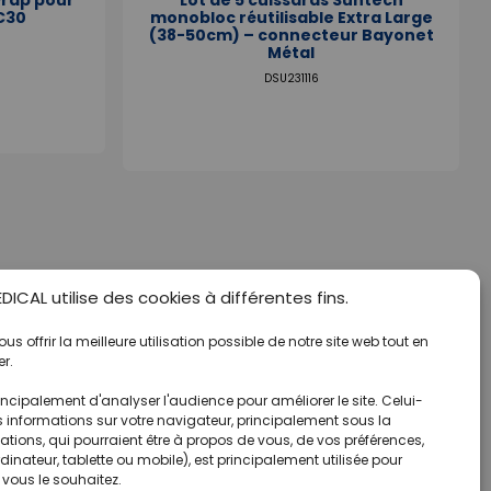
C30
monobloc réutilisable Extra Large
(38-50cm) – connecteur Bayonet
Métal
DSU231116
ICAL utilise des cookies à différentes fins.
s offrir la meilleure utilisation possible de notre site web tout en
r.
ncipalement d'analyser l'audience pour améliorer le site. Celui-
s informations sur votre navigateur, principalement sous la
tions, qui pourraient être à propos de vous, de vos préférences,
rdinateur, tablette ou mobile), est principalement utilisée pour
 vous le souhaitez.