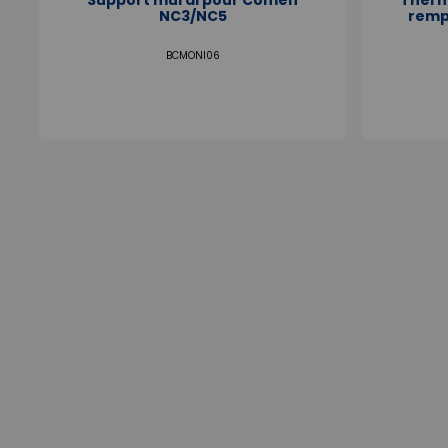
NC3/NC5
remp
BCMONI06