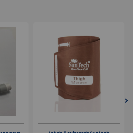
wrap pour
Lot de 5 cuissards Suntech