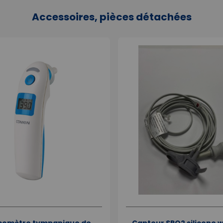
Accessoires, pièces détachées
omètre tympanique de
Capteur SPO2 silicone 