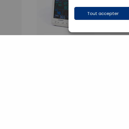
Tout accepter
Station de diagnostic NC3 PNI +
SPO2 Comen
BCMONI01
Meilleures ventes