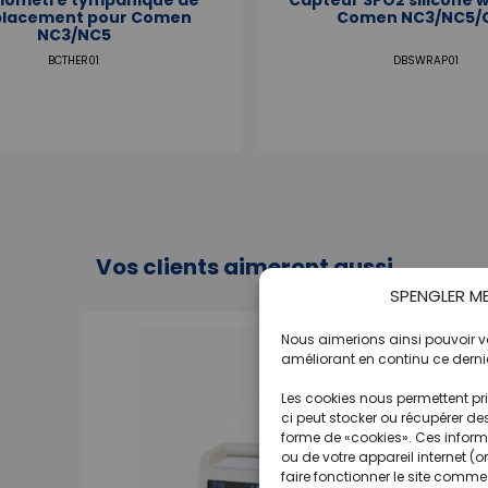
lacement pour Comen
Comen NC3/NC5/
NC3/NC5
BCTHER01
DBSWRAP01
Vos clients aimeront aussi
SPENGLER MED
Nous aimerions ainsi pouvoir vou
améliorant en continu ce dernie
Les cookies nous permettent pri
ci peut stocker ou récupérer de
forme de «cookies». Ces informa
ou de votre appareil internet (o
faire fonctionner le site comme