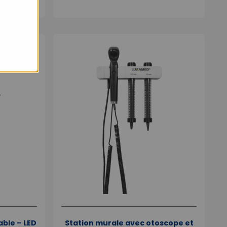
ble – LED
Station murale avec otoscope et