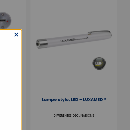
×
s LED 3.7
Lampe stylo, LED – LUXAMED ®
UXAMED ®
NS
DIFFÉRENTES DÉCLINAISONS