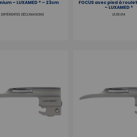
nium – LUXAMED ® – 23cm
FOCUS avec pied à roule
– LUXAMED ®
DIFFÉRENTES DÉCLINAISONS
U1.311.014