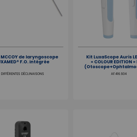
 MCCOY de laryngoscope
Kit LuxaScope Auris L
UXAMED® F.O. intégrée
« COLOUR EDITION » 
(Otoscope+Ophtalmo
DIFFÉRENTES DÉCLINAISONS
AF.416.934