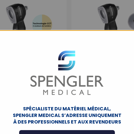
ope LuxaScope Auris CCT
Otoscope LuxaScope Auri
LED 2.5 V – LUXAMED ®
V rechargeable USB – L
SPÉCIALISTE DU MATÉRIEL MÉDICAL,
SPENGLER MEDICAL S’ADRESSE UNIQUEMENT
DIFFÉRENTES DÉCLINAISONS
DIFFÉRENTES DÉCLINAISO
À DES PROFESSIONNELS ET AUX REVENDEURS