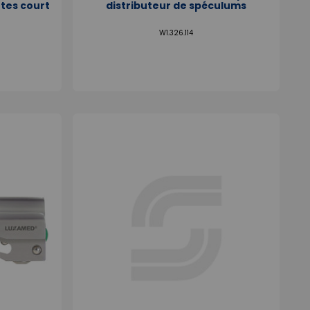
ttes court
distributeur de spéculums
W1.326.114