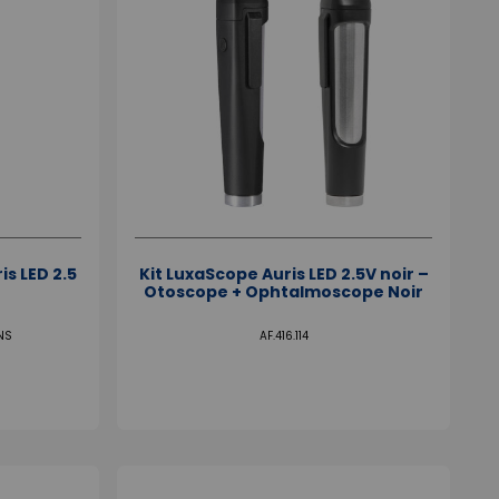
s LED 2.5
Kit LuxaScope Auris LED 2.5V noir –
Otoscope + Ophtalmoscope Noir
NS
AF.416.114