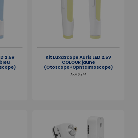
ED 2.5V
Kit LuxaScope Auris LED 2.5V
bleu
COLOUR jaune
scope)
(Otoscope+Ophtalmoscope)
AF.416.944