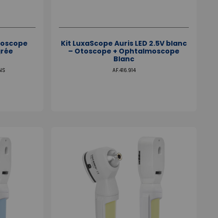
goscope
Kit LuxaScope Auris LED 2.5V blanc
grée
– Otoscope + Ophtalmoscope
Blanc
NS
AF.416.914