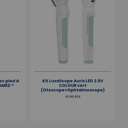
c pied à
Kit LuxaScope Auris LED 2.5V
AMED ®
COLOUR vert
(Otoscope+Ophtalmoscope)
AF.416.954