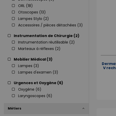
ORL (
18
)
Otoscopes (
13
)
Lampes Stylo (
2
)
Accessoires / pièces détachées (
3
)
Instrumentation de Chirurgie (
2
)
Instrumentation réutilisable (
2
)
Marteaux à réflexes (
2
)
Mobilier Médical (
3
)
Dermat
Lampes (
3
)
V rech
Lampes d'examen (
3
)
Urgences et Oxygène (
6
)
Oxygène (
6
)
Laryngoscopes (
6
)
Métiers